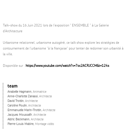
Talk-show du 16 Juin 2021 lors de l’exposition “ ENSEMBLE ” à La Galerie
d’Architecture
Urbanisme relationnel, urbanisme autogéré, ce talk show explore les stratégies de
contournement de l’urbanisme "à la française" pour tenter de redonner son urbanité à
la ville.
Disponible sur :
https://www.youtube.com/watch?v=7oc2ACRJCCM&t=124s
team
Anabelle Hagmann
, Animatrice
Anne-Charlotte Zanassi
, Architecte
David Trottin
, Architecte
Caroline Poulin
, Architecte
Emmanuelle Marin-Trottin
, Architecte
Jacques Moussafir
, Architecte
Aldric Beckmann
, Architecte
Pierre-Louis Mabire,
Montage vidéo