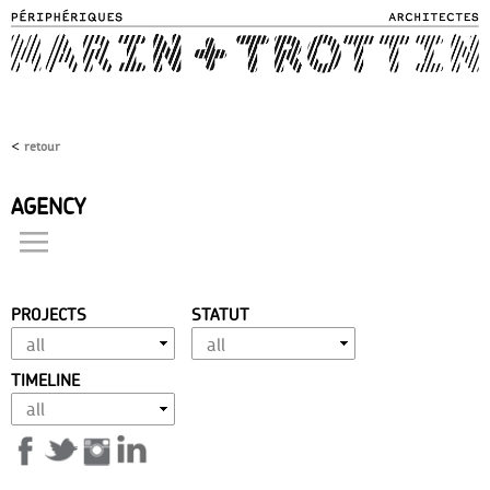
Skip to
main
content
<
retour
AGENCY
projects
philosophy
approach
PROJECTS
STATUT
expertise
vocation
TIMELINE
achievement
history
distinctions
team
contact