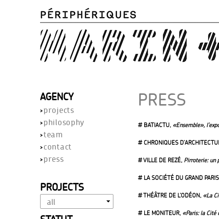
PRESS
AGENCY
projects
philosophy
approach
#
BATIACTU
,
«Ensemble», l’expo
expertise
team
vocation
# CHRONIQUES D’ARCHITECTU
contact
achievement
press
# VILLE DE REZÉ,
Pirroterie: un 
history
distinctions
# LA SOCIÉTÉ DU GRAND PARIS
PROJECTS
# THÉÂTRE DE L’ODÉON,
«La Ci
# LE MONITEUR,
«Paris: la Cité