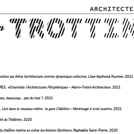
Skip to
main
content
sition qui élève l’architecture comme dynamique collective,
Lilas-Apollonia Fournier, 2021
RES,
«Ensemble / Architectures Périphériques – Marin+Trottin Architectes»
, 2021
peu, beaucoup... pas du tout ?
, 2021
,
L’art dans le nouveau métro : la gare Châtillon – Montrouge à «ciel ouvert»
, 2021
té du Théâtre»
, 2020
 du théâtre mettra en scène les Ateliers Berthier»
, Raphaëlle Saint-Pierre, 2020