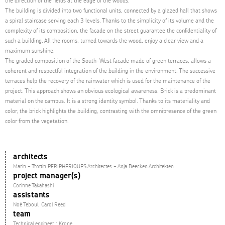
the direction of the fields at the edge of the woods.
The building is divided into two functional units, connected by a glazed hall that shows
a spiral staircase serving each 3 levels. Thanks to the simplicity of its volume and the
complexity of its composition, the facade on the street guarantee the confidentiality of
such a building. All the rooms, turned towards the wood, enjoy a clear view and a
maximum sunshine.
The graded composition of the South-West facade made of green terraces, allows a
coherent and respectful integration of the building in the environment. The successive
terraces help the recovery of the rainwater which is used for the maintenance of the
project. This approach shows an obvious ecological awareness. Brick is a predominant
material on the campus. It is a strong identity symbol. Thanks to its materiality and
color, the brick highlights the building, contrasting with the omnipresence of the green
color from the vegetation.
architects
Marin + Trottin PERIPHERIQUES Architectes + Anja Beecken Architekten
project manager(s)
Corinne Takahashi
assistants
Noé Teboul, Carol Reed
team
Technical engineer : Krone