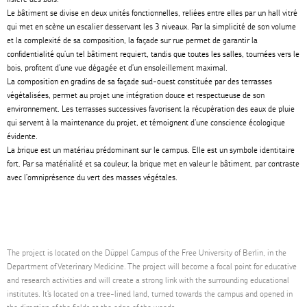
Le bâtiment se divise en deux unités fonctionnelles, reliées entre elles par un hall vitré
qui met en scène un escalier desservant les 3 niveaux. Par la simplicité de son volume
et la complexité de sa composition, la façade sur rue permet de garantir la
confidentialité qu’un tel bâtiment requiert, tandis que toutes les salles, tournées vers le
bois, profitent d’une vue dégagée et d’un ensoleillement maximal.
La composition en gradins de sa façade sud-ouest constituée par des terrasses
végétalisées, permet au projet une intégration douce et respectueuse de son
environnement. Les terrasses successives favorisent la récupération des eaux de pluie
qui servent à la maintenance du projet, et témoignent d’une conscience écologique
évidente.
La brique est un matériau prédominant sur le campus. Elle est un symbole identitaire
fort. Par sa matérialité et sa couleur, la brique met en valeur le bâtiment, par contraste
avec l’omniprésence du vert des masses végétales.
The project is located on the Düppel Campus of the Free University of Berlin, in the
Department of Veterinary Medicine. The project will become a focal point for educative
and research activities and will create a strong link with the surrounding educational
institutes. It’s located on a tree-lined land, turned towards the campus and opened in