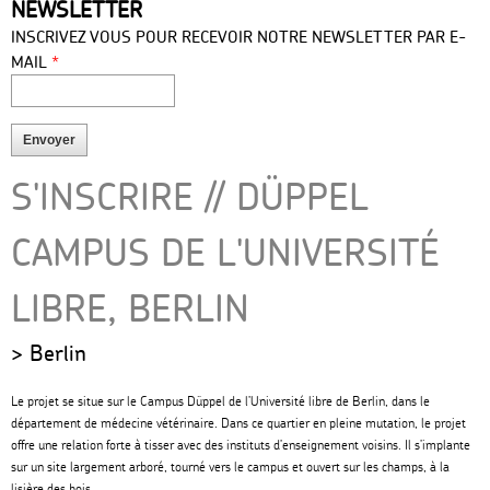
NEWSLETTER
press
INSCRIVEZ VOUS POUR RECEVOIR NOTRE NEWSLETTER PAR E-
*
MAIL
S'INSCRIRE // DÜPPEL
CAMPUS DE L'UNIVERSITÉ
LIBRE, BERLIN
Berlin
Le projet se situe sur le Campus Düppel de l’Université libre de Berlin, dans le
département de médecine vétérinaire. Dans ce quartier en pleine mutation, le projet
offre une relation forte à tisser avec des instituts d’enseignement voisins. Il s’implante
sur un site largement arboré, tourné vers le campus et ouvert sur les champs, à la
lisière des bois.