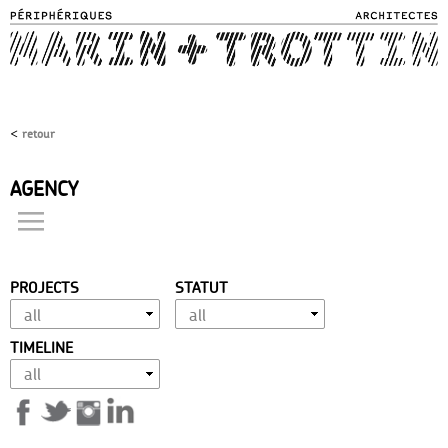
Skip to
main
content
<
retour
AGENCY
projects
philosophy
approach
PROJECTS
STATUT
expertise
vocation
TIMELINE
achievement
history
distinctions
team
contact