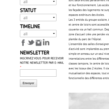
sont deux entités parfaitement i
et leur fonctionnement. Les accès 
STATUT
les façades des logements ne sur
espaces extérieurs des écoles.
Les 3 entités du groupe scolaire,
et centre de loisirs sont accessib
TIMELINE
couverte via un hall commun. Depu
zone d'accueil crée une percée visu
plantée du parc de l'hôpital.
L'ensemble des salles d'enseignem
d'activité sont implantées au pre
NEWSLETTER
simple en anneau sur un seul nive
INSCRIVEZ VOUS POUR RECEVOIR
interrelations entre les différente
NOTRE NEWSLETTER PAR E-MAIL
classes tampons, le centre de loisi
*
avec les locaux des 2 écoles. Il s'ag
mutualisation des espaces, tout 
fonctionnelle des différentes entit