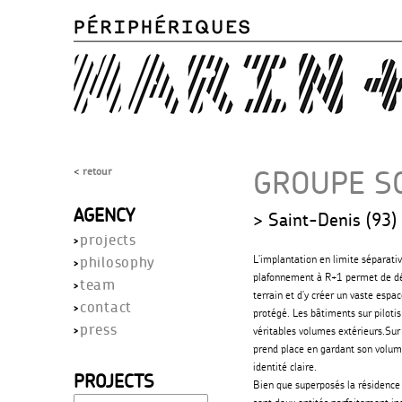
GROUPE SC
<
retour
AGENCY
Saint-Denis (93)
projects
philosophy
L'implantation en limite séparativ
approach
plafonnement à R+1 permet de dég
expertise
team
terrain et d'y créer un vaste espac
vocation
contact
protégé. Les bâtiments sur piloti
achievement
press
véritables volumes extérieurs.Sur
history
prend place en gardant son volum
distinctions
identité claire.
PROJECTS
Bien que superposés la résidence 