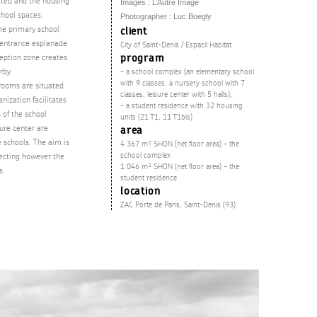
iated and the housing
Images : L’Autre Image
chool spaces.
Photographer : Luc Boegly
the primary school
client
e entrance esplanade
City of Saint-Denis / Espacil Habitat
program
ception zone creates
rby.
- a school complex (an elementary school
with 9 classes, a nursery school with 7
 rooms are situated
classes, leisure center with 5 halls);
anization facilitates
- a student residence with 32 housing
 of the school
units (21 T1, 11 T1bis)
ure center are
area
e schools. The aim is
4 367 m² SHON (net floor area) - the
school complex
specting however the
1 046 m² SHON (net floor area) - the
s.
student residence
location
ZAC Porte de Paris, Saint-Denis (93)