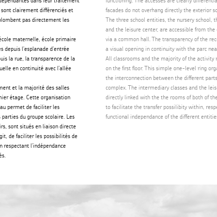
ndépendantes dans leur traitement
functioning. The accesses are clearly different
sont clairement différenciés et
facades do not overhang directly the exterior s
plombent pas directement les
The three school entities, the nursery school, 
and the leisure center, are accessible from th
 école maternelle, école primaire
via a common hall. The transparency of the re
les depuis l'esplanade d'entrée
a visual opening in continuity with the parc nea
is la rue, la transparence de la
All classrooms and the majority of the activity
elle en continuité avec l'allée
on the first floor. This simple one-level ring org
the interconnection between the different parts
ent et la majorité des salles
complex. The intermediary classes and the leis
mier étage. Cette organisation
directly linked with the the rooms of both of th
au permet de faciliter les
to facilitate the transfer possilibity within, re
s parties du groupe scolaire. Les
functional independance of the different entitie
rs, sont situés en liaison directe
it, de faciliter les possibilités de
en respectant l'indépendance
és.