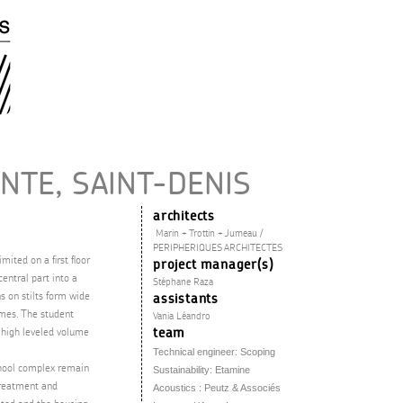
NTE, SAINT-DENIS
architects
Marin + Trottin + Jumeau /
PERIPHERIQUES ARCHITECTES
ited on a first floor
project manager(s)
central part into a
Stéphane Raza
s on stilts form wide
assistants
umes. The student
Vania Léandro
team
a high leveled volume
Technical engineer: Scoping
chool complex remain
Sustainability: Etamine
 treatment and
Acoustics : Peutz & Associés