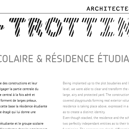
Skip to
main
content
OLAIRE & RÉSIDENCE ÉTUDIA
e des constructions et leur
Being implanted up to the plot boudaries and lim
ager la partie centrale du
level, we were able to clear and transform the 
e central à la fois aéré et
large, airy and protected yard. The construction
s forment de larges préaux,
covered playgrounds forming real exterior vol
 cette base la résidence étudiante
residence is taking place above, expressed in 
e étagé qui lui donne une
as to create a distinct identity.
Even though stacked, the residence and the s
étudiante et le groupe scolaire
two perfectly independant entities as to their