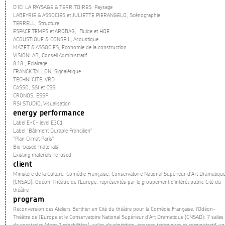
D'ICI LA PAYSAGE & TERRITOIRES, Paysage
LABEYRIE & ASSOCIES et JULIETTE PIERANGELO, Scénographie
TERRELL, Structure
ESPACE TEMPS et ARQBAG, Fluide et HQE
ACOUSTIQUE & CONSEIL, Acoustique
MAZET & ASSOCIES, Economie de la construction
VISIONLAB, Conseil Administratif
8’18’’, Eclairage
FRANCK TALLON, Signalétique
TECHNI'CITE, VRD
CASSO, SSI et CSSI
CRONOS, ESSP
RSI STUDIO, Visualisation
energy performance
Label E+C- level E3C1
Label "Bâtiment Durable Francilien"
"Plan Climat Paris"
Bio-based materials
Existing materials re-used
client
Ministère de la Culture, Comédie Française, Conservatoire National Supérieur d'Art Dramatiqu
(CNSAD), Odéon-Théâtre de l’Europe, représentés par le groupement d’intérêt public Cité du
théâtre
program
Reconversion des Ateliers Berthier en Cité du théâtre pour la Comédie Française, l'Odéon-
Théâtre de l’Europe et le Conservatoire National Supérieur d’Art Dramatique (CNSAD): 7 salles