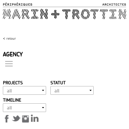
Skip to
main
content
<
retour
AGENCY
projects
philosophy
approach
PROJECTS
STATUT
expertise
vocation
TIMELINE
achievement
history
distinctions
team
contact