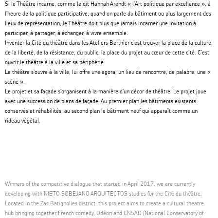
Si le Théâtre incarne, comme le dit Hannah Arendt « l’Art politique par excellence », à
l’heure de la politique participative, quand on parle du bâtiment ou plus largement des
lieux de représentation, le Théâtre doit plus que jamais incarner une invitation à
participer, à partager, à échanger, à vivre ensemble.
Inventer la Cité du théâtre dans les Ateliers Berthier c’est trouver la place de la culture,
de la liberté, de la résistance, du public, la place du projet au cœur de cette cité. C’est
ouvrir le théâtre à la ville et sa périphérie.
Le théâtre s’ouvre à la ville, lui offre une agora, un lieu de rencontre, de palabre, une «
scène ».
Le projet et sa façade s’organisent à la manière d’un décor de théâtre. Le projet joue
avec une succession de plans de façade. Au premier plan les bâtiments existants
conservés et réhabilités, au second plan le bâtiment neuf qui apparaît comme un
rideau végétal.
Winners of the competitive dialogue that started in April 2017, we are currently
developing with NIETO SOBEJANO ARQUITECTOS studies for the Cité du théâtre.
Located in the Zac Batignolles district, this project aims to create a cultural theatre
hub bringing together French comedy, Odéon and CNSAD (National Conservatory of