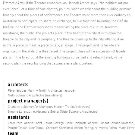
Dramatic Arts). If the Theatre embodies, as Hannah Arendt says, "the political art par
excellence", at a time of participatory politics, when we talk about the building or more
broadly about the places of performance, the Theatre must more than ever embody an
invitation to participate, to share, to exchange, to live together. Inventing the Cité du
théâtre in the Berthier workshops means finding the place of culture, freedom,
resistance, the public, the project’s place in the heart of this city. It is to open the
theatre to the city and its periphery. The theatre opens up to the city, offering it an
agora, a place to meet, a place to talk, a "stage". The project and its facade are
organized in the style of a theatre set. The project plays with a succession of facade
plans. In the foreground the existing buildings conserved and rehabilitated, in the
second plan the new building that appears as a plant curtain.
architects
Périphériques Marin + Trottin Architectes (associé)
Nieto Sobejano Arquitectos (mandataire)
project manager(s)
Charlotte Lefebvre (Périphériques Marin + Trottin Architectes)
Simone Lorenzon et Alexandra Sobral (Nieto Sobejano Arquitectos)
assistants
Carol Reed, Anaëlle Cattet, Louna Noriega, Claire Delaporte, Adeline Biabaut,Corinne Takahashi,
Pauline Tassan, Noé Teboul, Charlotte Szeminski, Adrian Rodriguez, Valeria Polato, Maria Perez
team