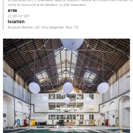
de spectacles (dont 2 réhabilitées), salles de répétition, espaces techniques et administratif, un
centre de ressources et de médiation, un pôle restauration.
area
22 000 m² SDP
location
Boulevard Berthier
,
ZAC Clichy Batignolles, Paris (75)