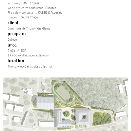
Economy :
BMF Conseil
Wood structure consultant :
Gustave
Fire safety consultant :
CASSO & Associés
Images :
L'Autre Image
client
Commune de Thonon-les-Bains
program
Collège
area
9 636m² SDP
19 600m² d'espaces extérieurs
location
Thonon-les-Bains, site du lac noir