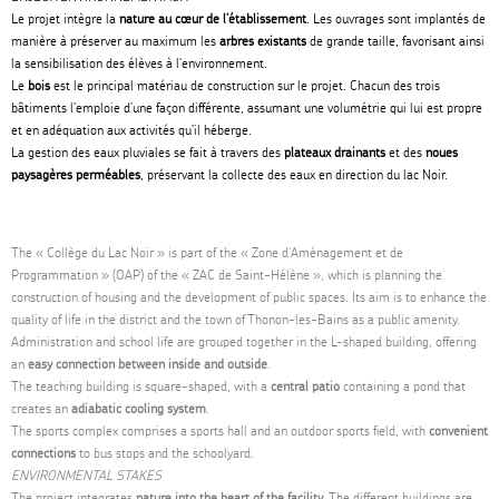
Le projet intègre la
nature au cœur de l'établissement
. Les ouvrages sont implantés de
manière à préserver au maximum les
arbres existants
de grande taille, favorisant ainsi
la sensibilisation des élèves à l'environnement.
Le
bois
est le principal matériau de construction sur le projet. Chacun des trois
bâtiments l’emploie d’une façon différente, assumant une volumétrie qui lui est propre
et en adéquation aux activités qu’il héberge.
La gestion des eaux pluviales se fait à travers des
plateaux drainants
et des
noues
paysagères perméables
, préservant la collecte des eaux en direction du lac Noir.
The « Collège du Lac Noir » is part of the « Zone d'Aménagement et de
Programmation » (OAP) of the « ZAC de Saint-Hélène », which is planning the
construction of housing and the development of public spaces. Its aim is to enhance the
quality of life in the district and the town of Thonon-les-Bains as a public amenity.
Administration and school life are grouped together in the L-shaped building, offering
an
easy connection between inside and outside
.
The teaching building is square-shaped, with a
central patio
containing a pond that
creates an
adiabatic cooling system
.
The sports complex comprises a sports hall and an outdoor sports field, with
convenient
connections
to bus stops and the schoolyard.
ENVIRONMENTAL STAKES
The project integrates
nature into the heart of the facility
. The different buildings are