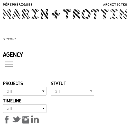
Skip to
main
content
<
retour
AGENCY
projects
philosophy
approach
PROJECTS
STATUT
expertise
vocation
TIMELINE
achievement
history
distinctions
team
contact