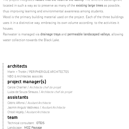
located in such a way as to preserve as many of the
existing large trees
as possible,
thus improving learning and environmental awareness among students.
Wood is the primary building material used on the project. Each of the three buildings
uses it in a distinctive way, embracing its own volume according to the activities it
houses.
Rainwater is managed via
drainage trays
and
permeable landscaped valleys
, allowing
water collection towards the Black Lake.
architects
Marin + Trottin / PERIPHERIQUE ARCHITECTES
NBO & Architectes associés
project manager(s)
Carole Charrier /
Architecte chef de projet
Luiza de Souza Strauss /
Architecte chef de projet
assistants
Cédric Alfonsi /
Assitant Architecte
Jasmin Angulo Valdivieso /
Assitant Architecte
Chloé Hojeily /
Assitant Architecte
team
Technical consultant :
OTEIS
Landscape :
MOZ Paysage