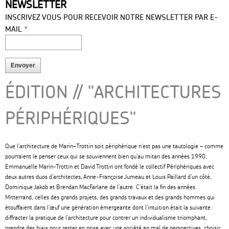
NEWSLETTER
press
INSCRIVEZ VOUS POUR RECEVOIR NOTRE NEWSLETTER PAR E-
*
MAIL
ÉDITION // "ARCHITECTURES
PÉRIPHÉRIQUES"
Que l
’
architecture de Marin+Trottin soit périphérique n
’
est pas une tautologie – comme
pourraient le penser ceux qui se souviennent bien qu
’
au mitan des années 1990,
Emmanuelle Marin-Trottin et David Trottin ont fondé le collectif Périphériques avec
deux autres duos d
’
architectes, Anne-Françoise Jumeau et Louis Paillard d
’
un côté,
Dominique Jakob et Brendan MacFarlane de l
’
autre. C’était la fin des années
Mitterrand, celles des grands projets, des grands travaux et des grands hommes qui
étouffaient dans l’œuf une génération émergeante dont l
’
intuition était la suivante :
diffracter la pratique de l
’
architecture pour contrer un individualisme triomphant,
prendre des biais pour rester en prise avec une société en mal de perspectives, choisir