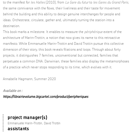
to the manifest for
les Halles
(2010), from
La Gare du futur
to
les Gares du Grand Paris
,
the same connivance with the flows, their liveliness and their taste for movement
behind the building and this ability to design genuine interchanges for people and
ideas. Orchestrate, circulate, gather and, ultimately turning the station into a
destination.
This book marks a milestone. It enables to measure the
périphérique
extent of the
architecture of Marin+Trottin, a notion that now gives its name to this retroactive
manifesto. While Emmanuelle Marin-Trottin and David Trottin pursue this collective
dimension of their story, this book reveals filiations and loops. Through about forty
projects, it distinguishes 7 families, unconventional but connected, families that
perpetuate a common DNA. Darwinian, these families also display the metamorphoses
of a practice which never stops responding to its time, which evolves with it.
Annabelle Hagmann, Summer 2020
Available on :
https://librairievolume.bigcartel.com/product/peripheriques
project manager(s)
Emmanuelle Marin-Trottin, David Trottin
assistants