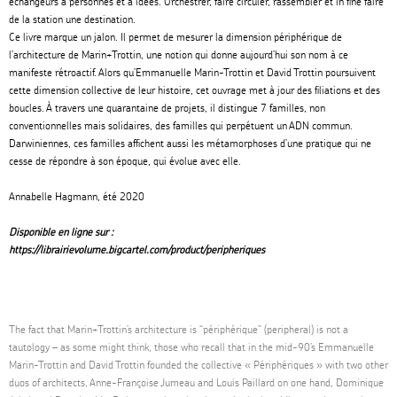
échangeurs à personnes et à idées. Orchestrer, faire circuler, rassembler et in fine faire
de la station une destination.
Ce livre marque un jalon. Il permet de mesurer la dimension périphérique de
l
’
architecture de Marin+Trottin, une notion qui donne aujourd
’
hui son nom à ce
manifeste rétroactif. Alors qu
’
Emmanuelle Marin-Trottin et David Trottin poursuivent
cette dimension collective de leur histoire, cet ouvrage met à jour des filiations et des
boucles. À travers une quarantaine de projets, il distingue 7 familles, non
conventionnelles mais solidaires, des familles qui perpétuent un ADN commun.
Darwiniennes, ces familles affichent aussi les métamorphoses d
’
une pratique qui ne
cesse de répondre à son époque, qui évolue avec elle.
Annabelle Hagmann, été 2020
Disponible en ligne sur :
https://librairievolume.bigcartel.com/product/peripheriques
The fact that Marin+Trottin’s architecture is “périphérique” (peripheral) is not a
tautology – as some might think, those who recall that in the mid-90’s Emmanuelle
Marin-Trottin and David Trottin founded the collective « Périphériques » with two other
duos of architects, Anne-Françoise Jumeau and Louis Paillard on one hand, Dominique