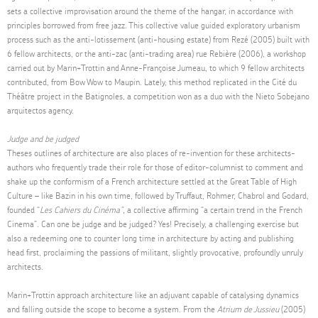
sets a collective improvisation around the theme of the hangar, in accordance with
principles borrowed from free jazz. This collective value guided exploratory urbanism
process such as the anti-lotissement (anti-housing estate) from Rezé (2005) built with
6 fellow architects, or the anti-zac (anti-trading area) rue Rebière (2006), a workshop
carried out by Marin+Trottin and Anne-Françoise Jumeau, to which 9 fellow architects
contributed, from Bow Wow to Maupin. Lately, this method replicated in the Cité du
Théâtre project in the Batignoles, a competition won as a duo with the Nieto Sobejano
arquitectos agency.
Judge and be judged
Theses outlines of architecture are also places of re-invention for these architects-
authors who frequently trade their role for those of editor-columnist to comment and
shake up the conformism of a French architecture settled at the Great Table of High
Culture – like Bazin in his own time, followed by Truffaut, Rohmer, Chabrol and Godard,
founded “
Les Cahiers du Cinéma”,
a collective affirming “a certain trend in the French
Cinema”. Can one be judge and be judged? Yes! Precisely, a challenging exercise but
also a redeeming one to counter long time in architecture by acting and publishing
head first, proclaiming the passions of militant, slightly provocative, profoundly unruly
architects.
Marin+Trottin approach architecture like an adjuvant capable of catalysing dynamics
and falling outside the scope to become a system. From the
Atrium de Jussieu
(2005)