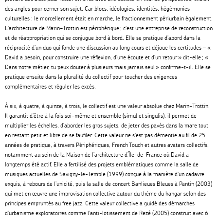
des angles pour cerner son sujet. Car blocs, idéologies, identités, hégémonies
culturelles : le morcellement était en marche, le fractionnement périurbain également.
L
’
architecture de Marin+Trottin est périphérique ; c
’
est une entreprise de reconstruction
et de réappropriation qui se conjugue bord à bord. Elle se pratique d
’
abord dans la
réciprocité d
’
un duo qui fonde une discussion au long cours et déjoue les certitudes – «
David a besoin, pour construire une réflexion, d
’
une écoute et d
’
un retour » dit-elle ; «
Dans notre métier, tu peux douter à plusieurs mais jamais seul » confirme-t-il. Elle se
pratique ensuite dans la pluralité du collectif pour toucher des exigences
complémentaires et réguler les excès.
À six, à quatre, à quinze, à trois, le collectif est une valeur absolue chez Marin+Trottin.
Il garantit d’être à la fois soi-même et ensemble (simul et singulis), il permet de
multiplier les échelles, d
’
aborder les gros sujets, de jeter des pavés dans la mare tout
en restant petit et libre de se faufiler. Cette valeur ne s
’
est pas démentie au fil de 25
années de pratique, à travers Périphériques, French Touch et autres avatars collectifs,
notamment au sein de la Maison de l
’
architecture d’Île-de-France où David a
longtemps été actif. Elle a fertilisé des projets emblématiques comme la salle de
musiques actuelles de Savigny-le-Temple (1999) conçue à la manière d
’
un cadavre
exquis, à rebours de l
’
unicité, puis la salle de concert Banlieues Bleues à Pantin (2003)
qui met en œuvre une improvisation collective autour du thème du hangar selon des
principes empruntés au free jazz. Cette valeur collective a guidé des démarches
d
’
urbanisme exploratoires comme l
’
anti-lotissement de Rezé (2005) construit avec 6