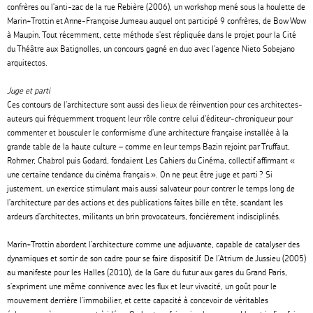
confrères ou l
’
anti-zac de la rue Rebière (2006), un workshop mené sous la houlette de
Marin+Trottin et Anne-Françoise Jumeau auquel ont participé 9 confrères, de Bow Wow
à Maupin. Tout récemment, cette méthode s
’
est répliquée dans le projet pour la Cité
du Théâtre aux Batignolles, un concours gagné en duo avec l
’
agence Nieto Sobejano
arquitectos.
Juge et parti
Ces contours de l
’
architecture sont aussi des lieux de réinvention pour ces architectes-
auteurs qui fréquemment troquent leur rôle contre celui d’éditeur-chroniqueur pour
commenter et bousculer le conformisme d
’
une architecture française installée à la
grande table de la haute culture – comme en leur temps Bazin rejoint par Truffaut,
Rohmer, Chabrol puis Godard, fondaient Les Cahiers du Cinéma, collectif affirmant «
une certaine tendance du cinéma français ». On ne peut être juge et parti ? Si
justement, un exercice stimulant mais aussi salvateur pour contrer le temps long de
l
’
architecture par des actions et des publications faites bille en tête, scandant les
ardeurs d
’
architectes, militants un brin provocateurs, foncièrement indisciplinés.
Marin+Trottin abordent l
’
architecture comme une adjuvante, capable de catalyser des
dynamiques et sortir de son cadre pour se faire dispositif. De l
’
Atrium de Jussieu (2005)
au manifeste pour les Halles (2010), de la Gare du futur aux gares du Grand Paris,
s
’
expriment une même connivence avec les flux et leur vivacité, un goût pour le
mouvement derrière l
’
immobilier, et cette capacité à concevoir de véritables