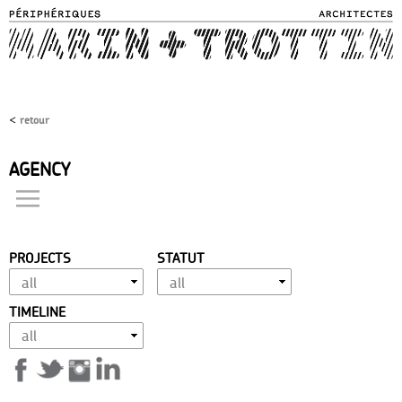
Skip to
main
content
<
retour
AGENCY
projects
philosophy
approach
PROJECTS
STATUT
expertise
vocation
TIMELINE
achievement
history
distinctions
team
contact