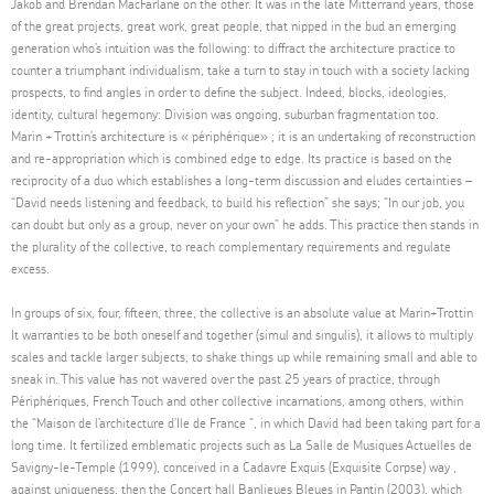
Jakob and Brendan MacFarlane on the other. It was in the late Mitterrand years, those
of the great projects, great work, great people, that nipped in the bud an emerging
generation who’s intuition was the following: to diffract the architecture practice to
counter a triumphant individualism, take a turn to stay in touch with a society lacking
prospects, to find angles in order to define the subject. Indeed, blocks, ideologies,
identity, cultural hegemony: Division was ongoing, suburban fragmentation too.
Marin + Trottin’s architecture is « périphérique» ; it is an undertaking of reconstruction
and re-appropriation which is combined edge to edge. Its practice is based on the
reciprocity of a duo which establishes a long-term discussion and eludes certainties –
“David needs listening and feedback, to build his reflection” she says; “In our job, you
can doubt but only as a group, never on your own” he adds. This practice then stands in
the plurality of the collective, to reach complementary requirements and regulate
excess.
In groups of six, four, fifteen, three, the collective is an absolute value at Marin+Trottin
It warranties to be both oneself and together (simul and singulis), it allows to multiply
scales and tackle larger subjects, to shake things up while remaining small and able to
sneak in. This value has not wavered over the past 25 years of practice, through
Périphériques, French Touch and other collective incarnations, among others, within
the “Maison de l’architecture d’Ile de France ”, in which David had been taking part for a
long time. It fertilized emblematic projects such as La Salle de Musiques Actuelles de
Savigny-le-Temple (1999), conceived in a Cadavre Exquis (Exquisite Corpse) way ,
against uniqueness, then the Concert hall Banlieues Bleues in Pantin (2003), which