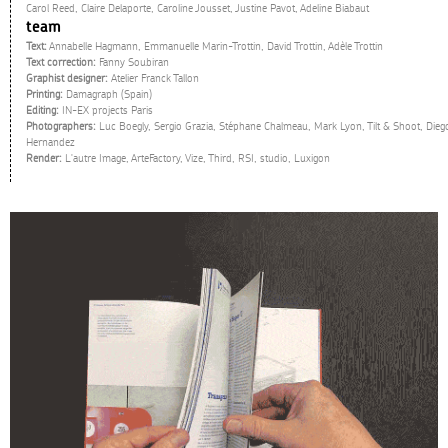
Carol Reed, Claire Delaporte, Caroline Jousset, Justine Pavot, Adeline Biabaut
team
Text:
Annabelle Hagmann, Emmanuelle Marin-Trottin, David Trottin, Adèle Trottin
Text correction:
Fanny Soubiran
Graphist designer:
Atelier Franck Tallon
Printing:
Damagraph (Spain)
Editing:
IN-EX projects Paris
Photographers:
Luc Boegly, Sergio Grazia, Stéphane Chalmeau, Mark Lyon, Tilt & Shoot, Dieg
Hernandez
Render:
L'autre Image, ArteFactory, Vize, Third, RSI, studio, Luxigon